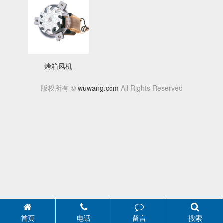
烤箱风机
版权所有 ©
wuwang.com
All Rights Reserved
首页
电话
留言
搜索