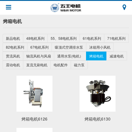
烤箱电机
新品电机
48电机系列
55、58电机系列
61电机系列
71电机系列
82电机系列
67电机系列
吸顶式空调排水泵
冰箱用小风机
贯流风机
轴流风机与风扇
通用水泵(电机）
烤箱电机
减速电机
震动电机
直流无刷电机
电机配件
磁力泵
烤箱电机6126
烤箱电机6130