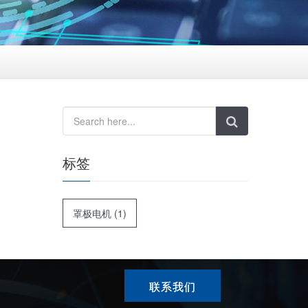
标签
罩极电机 (1)
联系我们
联系我们