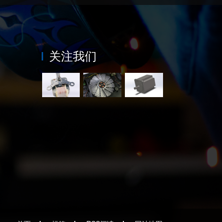
关注我们
？