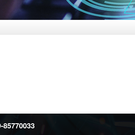
9-85770033