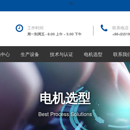
ru
工作时间
联系电话
周一到周五 - 8:00 上午 ~ 5:00 下午
+86-(0)51
品中心
生产设备
技术与认证
电机选型
联系我
电机选型
Best Process Solutions